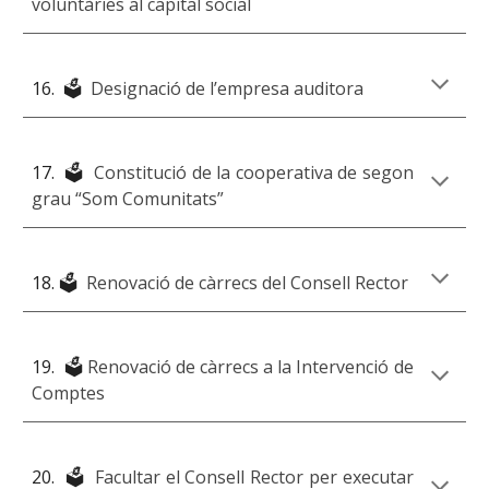
voluntàries al capital social
1
6
. 🗳️
Designació de l’empresa auditora
1
7
. 🗳️
Constitució de la cooperativa de segon
grau “Som Comunitats”
1
8
. 🗳️
Renovació de càrrecs del Consell Rector
1
9
. 🗳️
Renovació de càrrecs a la Intervenció de
Comptes
20
. 🗳️
Facultar
e
l Consell Rector per executar