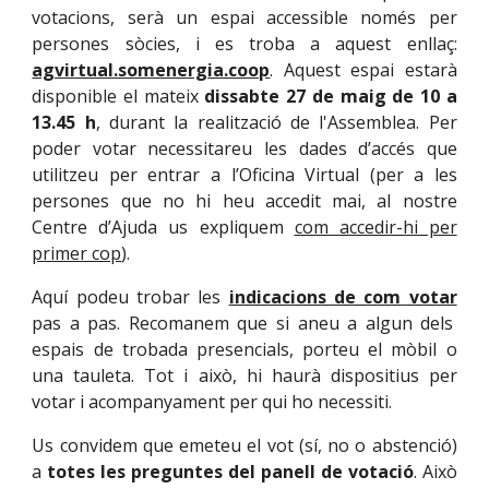
votacions, serà un espai accessible només per
persones sòcies, i es troba a aquest enllaç:
agvirtual.somenergia.coop
. Aquest espai estarà
disponible el mateix
dissabte 27 de maig de 10 a
13.45 h
, durant la realització de l'Assemblea. Per
poder votar necessitareu les dades d’accés que
utilitzeu per entrar a l’Oficina Virtual (per a les
persones que no hi heu accedit mai, al nostre
Centre d’Ajuda us expliquem
com accedir-hi per
primer cop
).
Aquí podeu trobar les
indicacions de com votar
pas a pas. Recomanem que si aneu a algun dels
espais de trobada presencials, porteu el mòbil o
una tauleta. Tot i això, hi haurà dispositius per
votar i acompanyament per qui ho necessiti.
Us convidem que emeteu el vot (sí, no o abstenció)
a
totes les preguntes del panell de votació
. Això