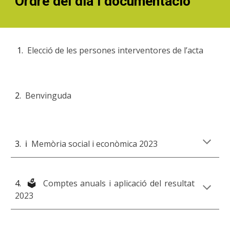
Ordre del dia i documentació
Elecció de les persones interventores de l’acta
2.
Benvinguda
3. ℹ️
Memòria social i econòmica 202
3
4. 🗳️
Comptes anuals i aplicació del resultat
202
3