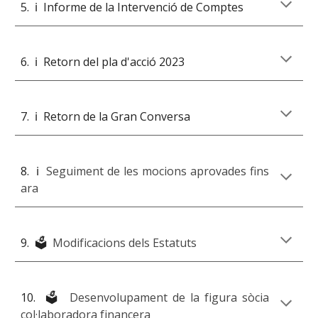
5. ℹ️ Informe de la Intervenció de Comptes
6. ℹ️ Retorn del pla d'acció 202
3
7
. ℹ️ Retorn de la Gran Conversa
8
. ℹ️
Seguiment de les mocions aprovades fins
ara
9
.
🗳️
Modificacions dels Estatuts
10
. 🗳️
Desenvolupament de la figura sòcia
col·laboradora financera