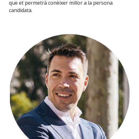
que et permetrà
conèixer mi
llor
a
l
a perso
na
candidata.