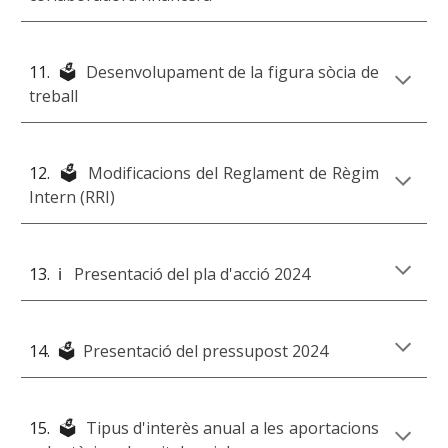
11
. 🗳️
Desenvolupament de la figura sòcia de
treball
1
2
. 🗳️
Modificacions del Reglament de Règim
Intern (RRI)
1
3
. ℹ️
Presentació del pla d'acció 2024
1
4
. 🗳️
Presentació del pressupost 202
4
1
5
. 🗳️
Tipus d'interès anual a les aportacions