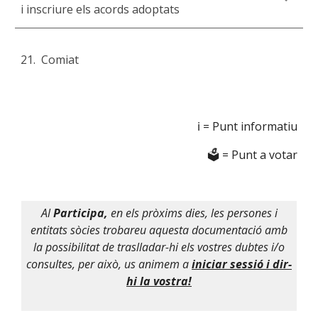
i inscriure els acords adoptats
2
1.
Comiat
ℹ️ = Punt informatiu
🗳️ = Punt a votar
Al
Participa,
en els pròxims dies, les persones i
entitats sòcies trobareu aquesta documentació amb
la possibilitat de traslladar-hi els vostres dubtes i/o
consultes, per això
, us animem a
iniciar sessió i dir-
hi la vostra!