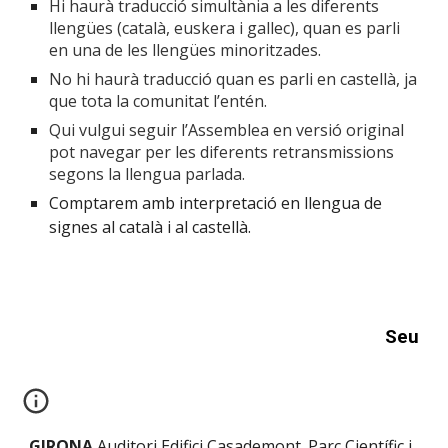
Hi haurà traducció simultània a les diferents
llengües (català, euskera i gallec), quan es parli
en una de les llengües minoritzades.
No hi haurà traducció quan es parli en castellà, ja
que tota la comunitat l’entén.
Qui vulgui seguir l’Assemblea en versió original
pot navegar per les diferents retransmissions
segons la llengua parlada.
C
omptarem amb interpretació en llengua de
signes al català i al castellà.
Seu
GIRONA
Auditori
Edifici Casademont. Parc Científic i